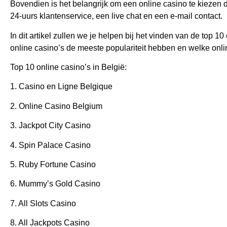
Bovendien is het belangrijk om een online casino te kiezen 
24-uurs klantenservice, een live chat en een e-mail contact.
In dit artikel zullen we je helpen bij het vinden van de top 10
online casino’s de meeste populariteit hebben en welke onlin
Top 10 online casino’s in België:
1. Casino en Ligne Belgique
2. Online Casino Belgium
3. Jackpot City Casino
4. Spin Palace Casino
5. Ruby Fortune Casino
6. Mummy’s Gold Casino
7. All Slots Casino
8. All Jackpots Casino