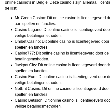
online casino’s in België. Deze casino’s zijn allemaal licen
de lijst:
Mr. Green Casino: Dit online casino is licentiegeverd 
aan spellen en functies.
Casino Lugano: Dit online casino is licentiegeverd do
veilige betalingsmethoden.
Unibet Casino: Dit online casino is licentiegeverd do
spellen en functies.
Casino777: Dit online casino is licentiegeverd door de
betalingsmethoden.
Jackpot City: Dit online casino is licentiegeverd door
spellen en functies.
Casino Euro: Dit online casino is licentiegeverd door 
veilige betalingsmethoden.
NetEnt Casino: Dit online casino is licentiegeverd do
spellen en functies.
Casino Betsson: Dit online casino is licentiegeverd do
veilige betalingsmethoden.