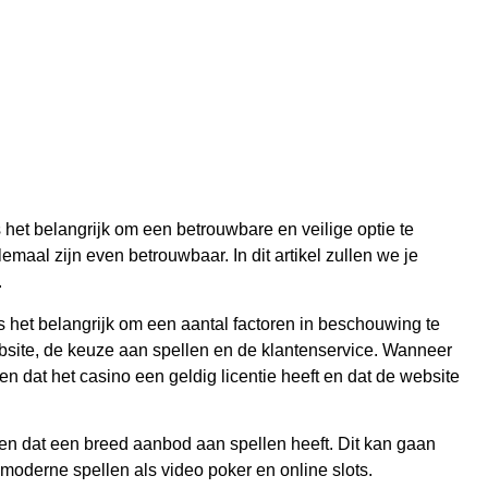
 het belangrijk om een betrouwbare en veilige optie te
lemaal zijn even betrouwbaar. In dit artikel zullen we je
.
is het belangrijk om een aantal factoren in beschouwing te
ebsite, de keuze aan spellen en de klantenservice. Wanneer
gen dat het casino een geldig licentie heeft en dat de website
zen dat een breed aanbod aan spellen heeft. Dit kan gaan
moderne spellen als video poker en online slots.