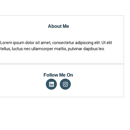
About Me
Lorem ipsum dolor sit amet, consectetur adipiscing elit. Ut elit
tellus, luctus nec ullamcorper mattis, pulvinar dapibus leo.
Follow Me On