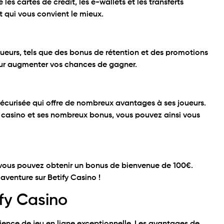
s cartes de crédit, les e-wallets et les transferts
 qui vous convient le mieux.
ueurs, tels que des bonus de rétention et des promotions
our augmenter vos chances de gagner.
 sécurisée qui offre de nombreux avantages à ses joueurs.
e casino et ses nombreux bonus, vous pouvez ainsi vous
n, vous pouvez obtenir un bonus de bienvenue de 100€.
 aventure sur Betify Casino !
fy Casino