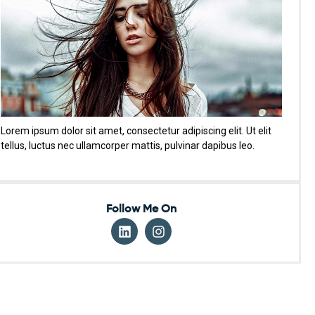
Lorem ipsum dolor sit amet, consectetur adipiscing elit. Ut elit
tellus, luctus nec ullamcorper mattis, pulvinar dapibus leo.
Follow Me On