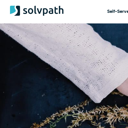
Self-Serv