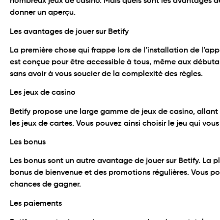
nombreux jeux de casino. Mais quels sont les avantages de 
donner un aperçu.
Les avantages de jouer sur Betify
La première chose qui frappe lors de l’installation de l’appl
est conçue pour être accessible à tous, même aux débutant
sans avoir à vous soucier de la complexité des règles.
Les jeux de casino
Betify propose une large gamme de jeux de casino, allant de
les jeux de cartes. Vous pouvez ainsi choisir le jeu qui vous
Les bonus
Les bonus sont un autre avantage de jouer sur Betify. La p
bonus de bienvenue et des promotions régulières. Vous pou
chances de gagner.
Les paiements