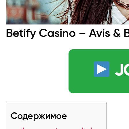
Betify Casino – Avis & 
J
Содержимое