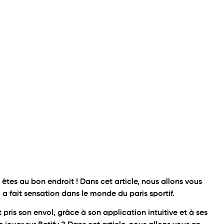
 êtes au bon endroit ! Dans cet article, nous allons vous
a fait sensation dans le monde du paris sportif.
pris son envol, grâce à son application intuitive et à ses