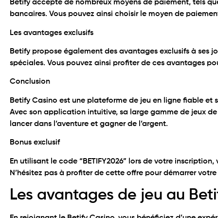
Betify accepte de nombreux moyens de paiement, tels que le
bancaires. Vous pouvez ainsi choisir le moyen de paiement
Les avantages exclusifs
Betify propose également des avantages exclusifs à ses jo
spéciales. Vous pouvez ainsi profiter de ces avantages p
Conclusion
Betify Casino est une plateforme de jeu en ligne fiable et
Avec son application intuitive, sa large gamme de jeux d
lancer dans l’aventure et gagner de l’argent.
Bonus exclusif
En utilisant le code “BETIFY2026” lors de votre inscriptio
N’hésitez pas à profiter de cette offre pour démarrer votre
Les avantages de jeu au Beti