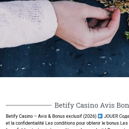
Betify Casino Avis Bon
Betify Casino – Avis & Bonus exclusif (2026)
JOUER Содер
et la confidentialité Les conditions pour obtenir le bonus Le