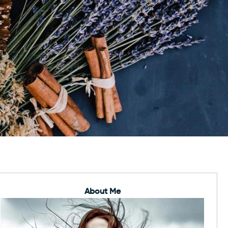
About Me