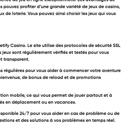
rience de jeu en ligne exceptionnelle. Les avantages de
s pouvez profiter d’une grande variété de jeux de casino,
x de loterie. Vous pouvez ainsi choisir les jeux qui vous
Betify Casino. Le site utilise des protocoles de sécurité SSL
 jeux sont régulièrement vérifiés et testés pour vous
t transparent.
ons régulières pour vous aider à commencer votre aventure
 bienvenue, de bonus de reload et de promotions
tion mobile, ce qui vous permet de jouer partout et à
érés en déplacement ou en vacances.
 disponible 24/7 pour vous aider en cas de problème ou de
estions et des solutions à vos problèmes en temps réel.