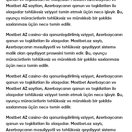
Mostbet AZ saytları, Azerbaycanın qanun və təşkilatları ilə
əlaqədar təhlükəsiz vziyyət təmin etmək üçün necə işləyir. Bu,
oyunçu müraciətlərin təhlükəsiz və mürəkkəb bir şəkildə
saxlanması üçün necə təmin edilir.
Mostbet AZ casino-da qanunləşdirilmiş vziyyət, Azerbaycanın
qanun və təşkilatları ilə əlaqədar. Mostbet.az saytı,
Azerbaycanın məsuliyyətli və təhlükəsiz qeydiyyat sistemə
malik olan qeydiyyat prosesini təmin edir. Bu, oyunçu
müraciətlərin təhlükəsiz və mürəkkəb bir şəkildə saxlanması
üçün necə təmin edilir.
Mostbet AZ casino-da qanunləşdirilmiş vziyyət, Azerbaycanın
qanun və təşkilatları ilə əlaqədar. Mostbet Azerbaycan və
Mostbet AZ saytları, Azerbaycanın qanun və təşkilatları ilə
əlaqədar təhlükəsiz vziyyət təmin etmək üçün necə işləyir. Bu,
oyunçu müraciətlərin təhlükəsiz və mürəkkəb bir şəkildə
saxlanması üçün necə təmin edilir.
Mostbet AZ casino-da qanunləşdirilmiş vziyyət, Azerbaycanın
qanun və təşkilatları ilə əlaqədar. Mostbet.az saytı,
Azerbaycanın məsuliyyətli və təhlükəsiz qeydiyyat sistemə