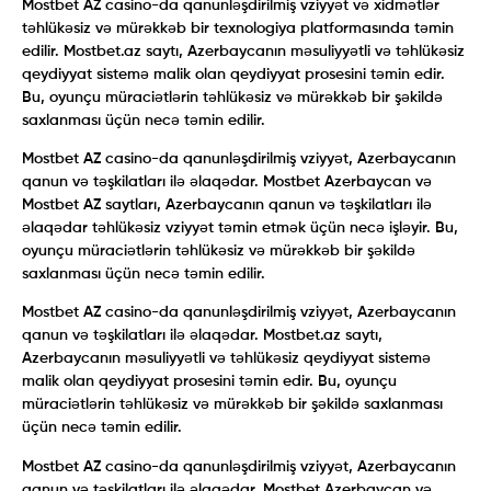
Mostbet AZ casino-da qanunləşdirilmiş vziyyət və xidmətlər
təhlükəsiz və mürəkkəb bir texnologiya platformasında təmin
edilir. Mostbet.az saytı, Azerbaycanın məsuliyyətli və təhlükəsiz
qeydiyyat sistemə malik olan qeydiyyat prosesini təmin edir.
Bu, oyunçu müraciətlərin təhlükəsiz və mürəkkəb bir şəkildə
saxlanması üçün necə təmin edilir.
Mostbet AZ casino-da qanunləşdirilmiş vziyyət, Azerbaycanın
qanun və təşkilatları ilə əlaqədar. Mostbet Azerbaycan və
Mostbet AZ saytları, Azerbaycanın qanun və təşkilatları ilə
əlaqədar təhlükəsiz vziyyət təmin etmək üçün necə işləyir. Bu,
oyunçu müraciətlərin təhlükəsiz və mürəkkəb bir şəkildə
saxlanması üçün necə təmin edilir.
Mostbet AZ casino-da qanunləşdirilmiş vziyyət, Azerbaycanın
qanun və təşkilatları ilə əlaqədar. Mostbet.az saytı,
Azerbaycanın məsuliyyətli və təhlükəsiz qeydiyyat sistemə
malik olan qeydiyyat prosesini təmin edir. Bu, oyunçu
müraciətlərin təhlükəsiz və mürəkkəb bir şəkildə saxlanması
üçün necə təmin edilir.
Mostbet AZ casino-da qanunləşdirilmiş vziyyət, Azerbaycanın
qanun və təşkilatları ilə əlaqədar. Mostbet Azerbaycan və