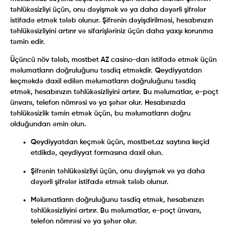
təhlükəsizliyi üçün, onu dəyişmək və ya daha dəyərli şifrələr
istifadə etmək tələb olunur. Şifrənin dəyişdirilməsi, hesabınızın
təhlükəsizliyini artırır və sifarişləriniz üçün daha yaxşı korunma
təmin edir.
Üçüncü növ tələb, mostbet AZ casino-dan istifadə etmək üçün
məlumatların doğruluğunu təsdiq etməkdir. Qeydiyyatdan
keçməkdə daxil edilən məlumatların doğruluğunu təsdiq
etmək, hesabınızın təhlükəsizliyini artırır. Bu məlumatlar, e-poçt
ünvanı, telefon nömrəsi və ya şəhər olur. Hesabınızda
təhlükəsizlik təmin etmək üçün, bu məlumatların doğru
olduğundan əmin olun.
Qeydiyyatdan keçmək üçün, mostbet.az saytına keçid
etdikdə, qeydiyyat formasına daxil olun.
Şifrənin təhlükəsizliyi üçün, onu dəyişmək və ya daha
dəyərli şifrələr istifadə etmək tələb olunur.
Məlumatların doğruluğunu təsdiq etmək, hesabınızın
təhlükəsizliyini artırır. Bu məlumatlar, e-poçt ünvanı,
telefon nömrəsi və ya şəhər olur.