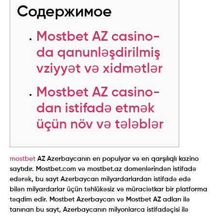
Содержимое
Mostbet AZ casino-
da qanunləşdirilmiş
vziyyət və xidmətlər
Mostbet AZ casino-
dan istifadə etmək
üçün növ və tələblər
mostbet
AZ Azerbaycanın en populyar və en qarşılıqlı kazino
saytıdır. Mostbet.com və mostbet.az domenlərindən istifadə
edərək, bu sayt Azerbaycan milyardarlardan istifadə edə
bilən milyardarlar üçün təhlükəsiz və müraciətkar bir platforma
təqdim edir. Mostbet Azerbaycan və Mostbet AZ adları ilə
tanınan bu sayt, Azerbaycanın milyonlarca istifadəçisi ilə