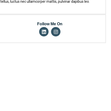
tellus, luctus nec ullamcorper mattis, pulvinar dapibus leo.
Follow Me On