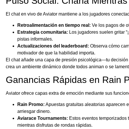
Pulso Social: Charla Mientras
El chat en vivo de Aviator mantiene a los jugadores conect
Retroalimentación en tiempo real:
Ve los pagos de ot
Estrategia comunitaria:
Los jugadores suelen gritar 
pistas informales.
Actualizaciones del leaderboard:
Observa cómo cambi
motivador de que la habilidad importa.
El chat añade una capa de presión psicológica—tu decisió
crea un ambiente dinámico donde todos animan o se lament
Ganancias Rápidas en Rain 
Aviator ofrece capas extra de emoción mediante sus funcio
Rain Promo:
Apuestas gratuitas aleatorias aparecen e
arriesgar dinero.
Aviarace Tournaments:
Estos eventos temporizados t
mientras disfrutas de rondas rápidas.