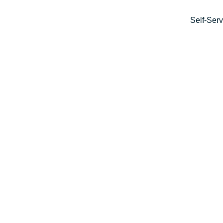
Self-Ser