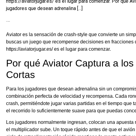
https://aviatorjugar.es/ es el lugar para comenzar. Por qué A
jugadores que desean adrenalina […]
….
Aviator es la sensación de crash‑style que convierte un simp
buscas un juego que recompense decisiones en fracciones 
https://aviatorjugar.es/ es el lugar para comenzar.
Por qué Aviator Captura a los
Cortas
Para los jugadores que desean adrenalina sin un compromi
combinación perfecta de velocidad y recompensa. Cada ron
crash, permitiéndote jugar varias partidas en el tiempo que 
el recorrido lo suficientemente suave para que puedas conce
Los jugadores normalmente ingresan, colocan una apuest
el multiplicador sube. Un toque rápido antes de que el avión 