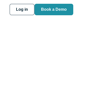
Log in
Book a Demo