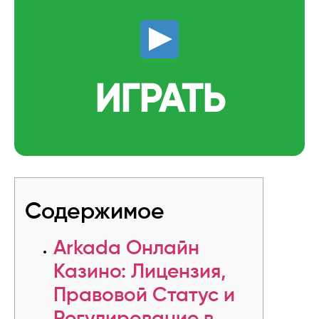
ИГРАТЬ
Содержимое
Arkada Онлайн
Казино: Лицензия,
Правовой Статус и
Регулирование в