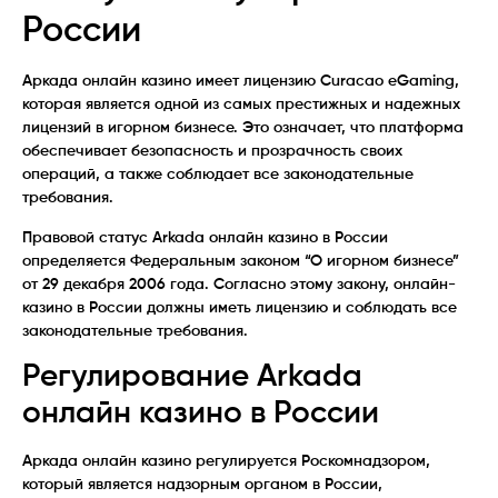
России
Аркада онлайн казино имеет лицензию Curacao eGaming,
которая является одной из самых престижных и надежных
лицензий в игорном бизнесе. Это означает, что платформа
обеспечивает безопасность и прозрачность своих
операций, а также соблюдает все законодательные
требования.
Правовой статус Arkada онлайн казино в России
определяется Федеральным законом “О игорном бизнесе”
от 29 декабря 2006 года. Согласно этому закону, онлайн-
казино в России должны иметь лицензию и соблюдать все
законодательные требования.
Регулирование Arkada
онлайн казино в России
Аркада онлайн казино регулируется Роскомнадзором,
который является надзорным органом в России,