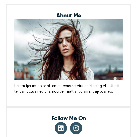
About Me
Lorem ipsum dolor sit amet, consectetur adipiscing elit. Ut elit
tellus, luctus nec ullamcorper mattis, pulvinar dapibus leo.
Follow Me On