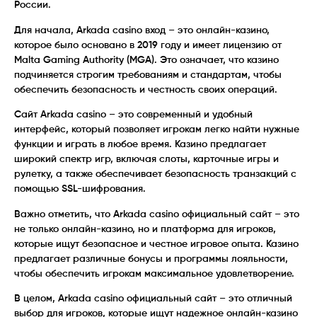
России.
Для начала, Arkada casino вход – это онлайн-казино,
которое было основано в 2019 году и имеет лицензию от
Malta Gaming Authority (MGA). Это означает, что казино
подчиняется строгим требованиям и стандартам, чтобы
обеспечить безопасность и честность своих операций.
Сайт Arkada casino – это современный и удобный
интерфейс, который позволяет игрокам легко найти нужные
функции и играть в любое время. Казино предлагает
широкий спектр игр, включая слоты, карточные игры и
рулетку, а также обеспечивает безопасность транзакций с
помощью SSL-шифрования.
Важно отметить, что Arkada casino официальный сайт – это
не только онлайн-казино, но и платформа для игроков,
которые ищут безопасное и честное игровое опыта. Казино
предлагает различные бонусы и программы лояльности,
чтобы обеспечить игрокам максимальное удовлетворение.
В целом, Arkada casino официальный сайт – это отличный
выбор для игроков, которые ищут надежное онлайн-казино