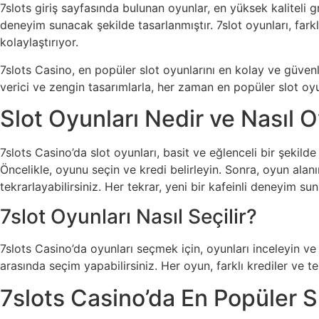
7slots giriş sayfasında bulunan oyunlar, en yüksek kaliteli 
deneyim sunacak şekilde tasarlanmıştır. 7slot oyunları, far
kolaylaştırıyor.
7slots Casino, en popüler slot oyunlarını en kolay ve güven
verici ve zengin tasarımlarla, her zaman en popüler slot oyu
Slot Oyunları Nedir ve Nasıl 
7slots Casino’da slot oyunları, basit ve eğlenceli bir şekild
Öncelikle, oyunu seçin ve kredi belirleyin. Sonra, oyun alanı
tekrarlayabilirsiniz. Her tekrar, yeni bir kafeinli deneyim sun
7slot Oyunları Nasıl Seçilir?
7slots Casino’da oyunları seçmek için, oyunları inceleyin ve b
arasında seçim yapabilirsiniz. Her oyun, farklı krediler ve
7slots Casino’da En Popüler S