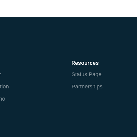
Resources
r
Status Page
tion
Partnerships
mo