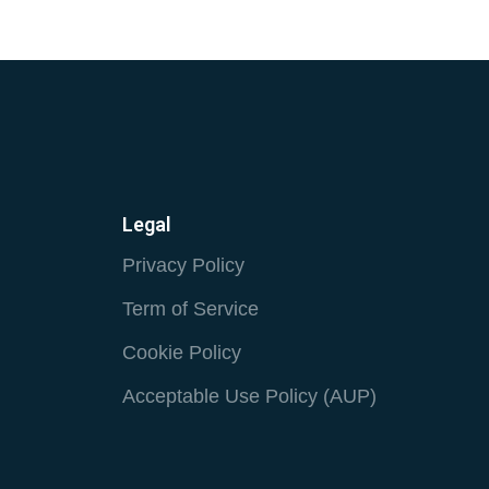
Legal
Privacy Policy
Term of Service
Cookie Policy
Acceptable Use Policy (AUP)