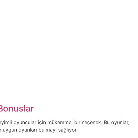
Bonuslar
neyimli oyuncular için mükemmel bir seçenek. Bu oyunlar,
en uygun oyunları bulmayı sağlıyor.