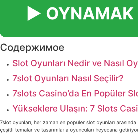
▶️ OYNAMAK
Содержимое
Slot Oyunları Nedir ve Nasıl O
7slot Oyunları Nasıl Seçilir?
7slots Casino’da En Popüler Sl
Yükseklere Ulaşın: 7 Slots Ca
7slot oyunları, her zaman en popüler slot oyunları arasında 
çeşitli temalar ve tasarımlarla oyuncuları heyecana getiriyor