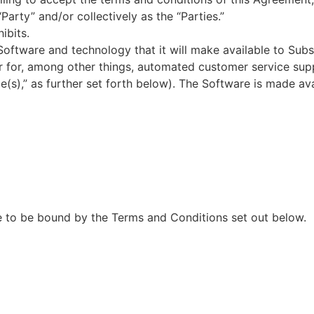
Party” and/or collectively as the “Parties.”
ibits.
ftware and technology that it will make available to Subscr
er for, among other things, automated customer service sup
e(s),” as further set forth below). The Software is made av
e to be bound by the Terms and Conditions set out below.