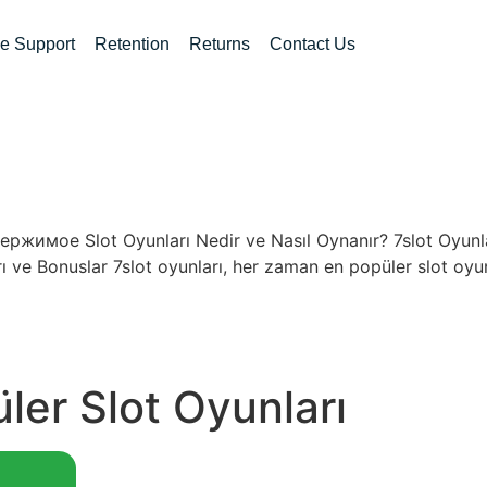
ve Support
Retention
Returns
Contact Us
жимое Slot Oyunları Nedir ve Nasıl Oynanır? 7slot Oyunları
ve Bonuslar 7slot oyunları, her zaman en popüler slot oyunl
ler Slot Oyunları