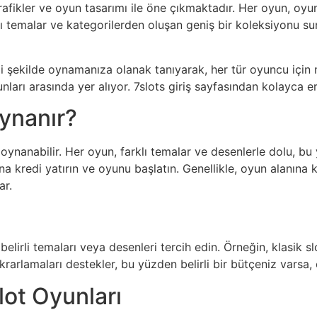
grafikler ve oyun tasarımı ile öne çıkmaktadır. Her oyun, oy
klı temalar ve kategorilerden oluşan geniş bir koleksiyonu s
li şekilde oynamanıza olanak tanıyarak, her tür oyuncu için
nları arasında yer alıyor. 7slots giriş sayfasından kolayca 
Oynanır?
e oynanabilir. Her oyun, farklı temalar ve desenlerle dolu, b
na kredi yatırın ve oyunu başlatın. Genellikle, oyun alanına 
ar.
elirli temaları veya desenleri tercih edin. Örneğin, klasik sl
 tekrarlamaları destekler, bu yüzden belirli bir bütçeniz va
lot Oyunları