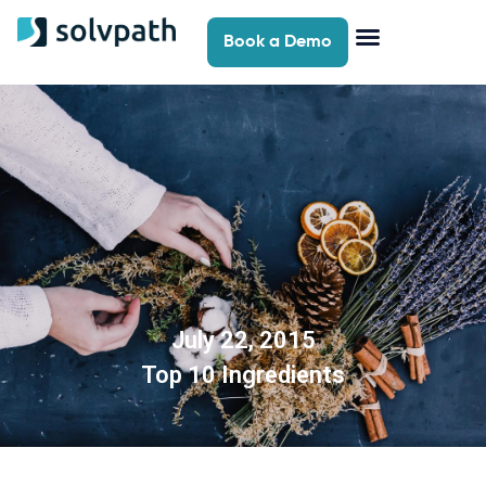
Book a Demo
July 22, 2015
Top 10 Ingredients