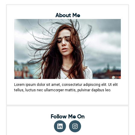
About Me
Lorem ipsum dolor sit amet, consectetur adipiscing elit. Ut elit
tellus, luctus nec ullamcorper mattis, pulvinar dapibus leo.
Follow Me On