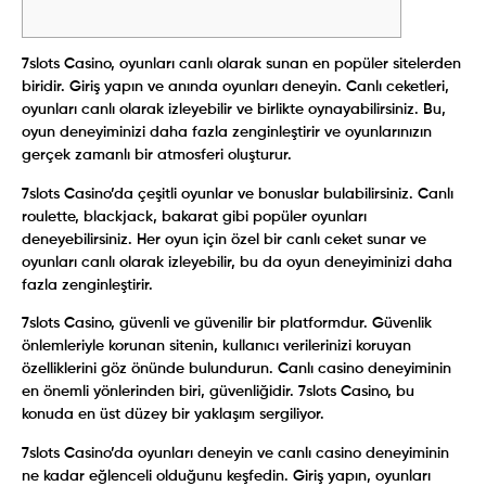
7slots Casino, oyunları canlı olarak sunan en popüler sitelerden
biridir. Giriş yapın ve anında oyunları deneyin. Canlı ceketleri,
oyunları canlı olarak izleyebilir ve birlikte oynayabilirsiniz. Bu,
oyun deneyiminizi daha fazla zenginleştirir ve oyunlarınızın
gerçek zamanlı bir atmosferi oluşturur.
7slots Casino’da çeşitli oyunlar ve bonuslar bulabilirsiniz. Canlı
roulette, blackjack, bakarat gibi popüler oyunları
deneyebilirsiniz. Her oyun için özel bir canlı ceket sunar ve
oyunları canlı olarak izleyebilir, bu da oyun deneyiminizi daha
fazla zenginleştirir.
7slots Casino, güvenli ve güvenilir bir platformdur. Güvenlik
önlemleriyle korunan sitenin, kullanıcı verilerinizi koruyan
özelliklerini göz önünde bulundurun. Canlı casino deneyiminin
en önemli yönlerinden biri, güvenliğidir. 7slots Casino, bu
konuda en üst düzey bir yaklaşım sergiliyor.
7slots Casino’da oyunları deneyin ve canlı casino deneyiminin
ne kadar eğlenceli olduğunu keşfedin. Giriş yapın, oyunları