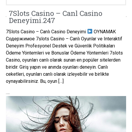
7Slots Casino – Canl Casino
Deneyimi.247
7Slots Casino – Canlı Casino Deneyimi
OYNAMAK
Содержимое 7slots Casino – Canlı Oyunlar ve Interaktif
Deneyim Profesyonel Destek ve Güvenlik Politikaları
Ödeme Yöntemleri ve Bonuslar Ödeme Yöntemleri 7slots
Casino, oyunları canlı olarak sunan en popüler sitelerden
biridir. Giriş yapın ve anında oyunları deneyin. Canlı
ceketleri, oyunları canlı olarak izleyebilir ve birlikte
oynayabilirsiniz. Bu, oyun […]
….