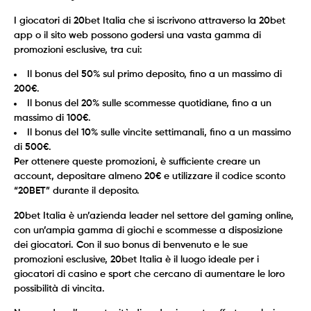
I giocatori di 20bet Italia che si iscrivono attraverso la 20bet
app o il sito web possono godersi una vasta gamma di
promozioni esclusive, tra cui:
Il bonus del 50% sul primo deposito, fino a un massimo di
200€.
Il bonus del 20% sulle scommesse quotidiane, fino a un
massimo di 100€.
Il bonus del 10% sulle vincite settimanali, fino a un massimo
di 500€.
Per ottenere queste promozioni, è sufficiente creare un
account, depositare almeno 20€ e utilizzare il codice sconto
“20BET” durante il deposito.
20bet Italia è un’azienda leader nel settore del gaming online,
con un’ampia gamma di giochi e scommesse a disposizione
dei giocatori. Con il suo bonus di benvenuto e le sue
promozioni esclusive, 20bet Italia è il luogo ideale per i
giocatori di casino e sport che cercano di aumentare le loro
possibilità di vincita.