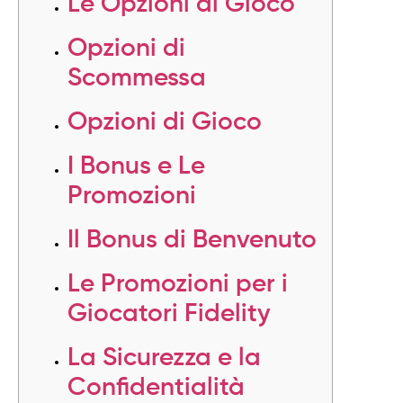
Le Opzioni di Gioco
Opzioni di
Scommessa
Opzioni di Gioco
I Bonus e Le
Promozioni
Il Bonus di Benvenuto
Le Promozioni per i
Giocatori Fidelity
La Sicurezza e la
Confidentialità