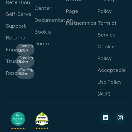
Retention
Center
Page
Policy
Self-Serve
Documentation
Partnerships
Term of
Support
Book a
Service
Returns
Demo
Cookie
Coming
Engage
Soon
Policy
Coming
TrustIQ
Soon
Acceptable
Coming
Resolve
Soon
Use Policy
(AUP)