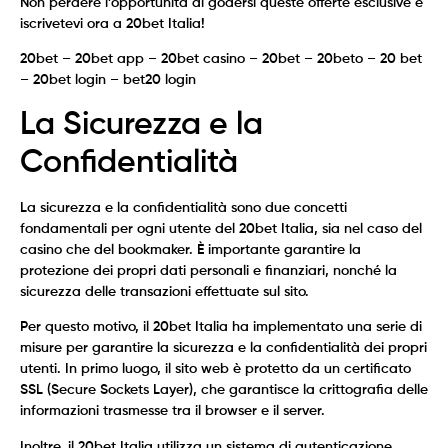
Non perdere l’opportunità di godersi queste offerte esclusive e
iscrivetevi ora a 20bet Italia!
20bet – 20bet app – 20bet casino – 20bet – 20beto – 20 bet
– 20bet login – bet20 login
La Sicurezza e la
Confidentialità
La sicurezza e la confidentialità sono due concetti
fondamentali per ogni utente del 20bet Italia, sia nel caso del
casino che del bookmaker. È importante garantire la
protezione dei propri dati personali e finanziari, nonché la
sicurezza delle transazioni effettuate sul sito.
Per questo motivo, il 20bet Italia ha implementato una serie di
misure per garantire la sicurezza e la confidentialità dei propri
utenti. In primo luogo, il sito web è protetto da un certificato
SSL (Secure Sockets Layer), che garantisce la crittografia delle
informazioni trasmesse tra il browser e il server.
Inoltre, il 20bet Italia utilizza un sistema di autenticazione