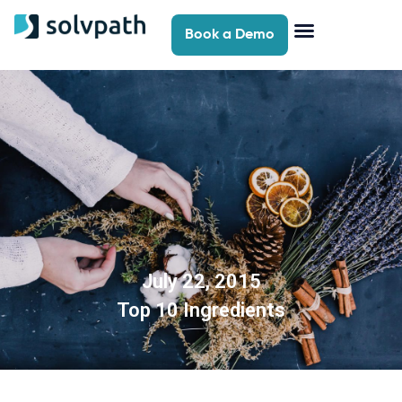
Book a Demo
July 22, 2015
Top 10 Ingredients