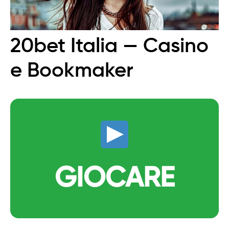
20bet Italia — Casino
e Bookmaker
GIOCARE