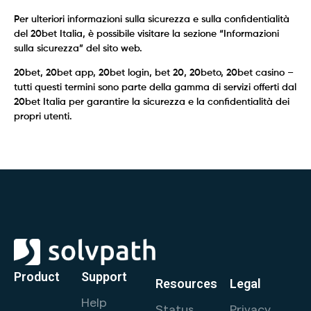
Per ulteriori informazioni sulla sicurezza e sulla confidentialità
del 20bet Italia, è possibile visitare la sezione “Informazioni
sulla sicurezza” del sito web.
20bet, 20bet app, 20bet login, bet 20, 20beto, 20bet casino –
tutti questi termini sono parte della gamma di servizi offerti dal
20bet Italia per garantire la sicurezza e la confidentialità dei
propri utenti.
Product
Support
Resources
Legal
Help
Status
Privacy