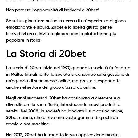
Non perdere l’opportunità di iscriversi a 20bet!
Se sei un giocatore online in cerca di un’esperienza di gioco
emozionante e sicura, 20bet è la scelta giusta per te.
Iscrivetevi ora e inizia a giocare con la piattaforma più
popolare in Italia!
La Storia di 20bet
La storia di 20bet inizia nel 1997, quando la società fu fondata
in Malta. Inizialmente, la società si concentrò sulla gestione di
un’agenzia di scommesse online, ma presto si espandette
anche nel settore del gioco d’azzardo online.
Negli anni successivi, 20bet ha continuato a crescere e a
diversificare la sua offerta, introducendo nuovi prodotti e
servizi. Nel 2008, la società ha lanciato il suo casino online,
20bet casino, che offriva una vasta gamma di giochi da
tavola e slot machine.
Nel 2012, 20bet ha introdotto la sua applicazione mobile,