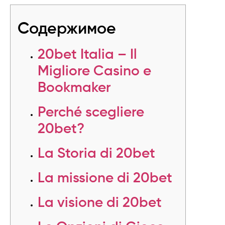
Содержимое
20bet Italia – Il
Migliore Casino e
Bookmaker
Perché scegliere
20bet?
La Storia di 20bet
La missione di 20bet
La visione di 20bet