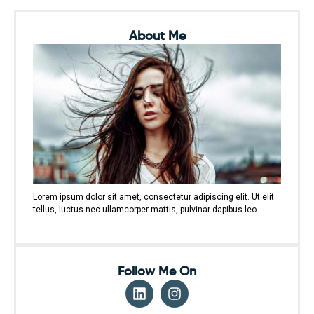
About Me
Lorem ipsum dolor sit amet, consectetur adipiscing elit. Ut elit
tellus, luctus nec ullamcorper mattis, pulvinar dapibus leo.
Follow Me On