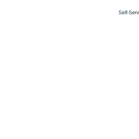
Self-Ser