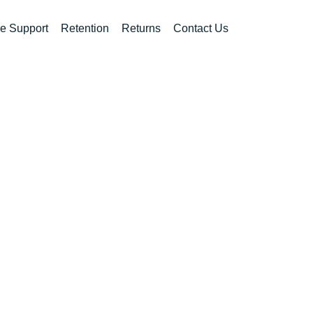
ve Support
Retention
Returns
Contact Us