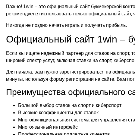
Важно! 1win – это официальный сайт букмекерской конт
рекомендуется использовать только официальный сайт, 
Никогда не поздно начать играть и получать прибыль.
Официальный сайт 1win – б
Если вы ищете надежный партнер для ставок на спорт, 
широкий спектр услуг, включая ставки на спорт, киберспо
Для начала, вам нужно зарегистрироваться на официаль
минуты, используя форму регистрации на сайте. Вам пот
Преимущества официального са
Большой выбор ставок на спорт и киберспорт
Высокие коэффициенты для ставок
Многофункциональная система для управления ст
Многоязычный интерфейс
Профессиональная поддержка клиентов