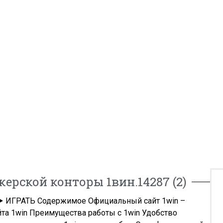
July 22, 2015
Top 10 Ingredients
ерской конторы 1вин.14287 (2)
▶️ ИГРАТЬ Содержимое Официальный сайт 1win –
та 1win Преимущества работы с 1win Удобство