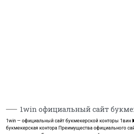
1win официальный сайт букмек
1win — официальный сайт букмекерской конторы 1вин 
букмекерская контора Преимущества официального сай