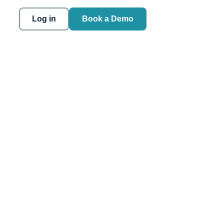
Log in
Book a Demo