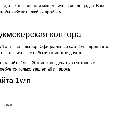
оры, а не зеркало или мошенническая площадка. Вам
чтобы избежать любых проблем.
укмекерская контора
то 1win – ваш выбор. Официальный сайт 1win предлагает
рт, политические события и многое другое.
ном сайте 1win. Это можно сделать в считанные
ребуется только ваш email и пароль.
йта 1win
авками