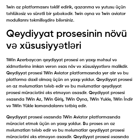
1win az platformasını təklif edirik, qazanma və yutusu üçün
təhlükəsiz və sürətli bir şəbəkədir. 1win oyna və 1win aviator
modullarını təkmilləşdirə bilərsiniz.
Qeydiyyat prosesinin növü
və xüsusiyyətləri
1Win Azerbaycan qeydiyyat prosesi ən yaxşı məhsul və
xidmətlərinə imkan verən əsas növ və xüsusiyyətlərə malikdir.
Qeydiyyat prosesi 1Win Aviator platformasında yer alır və bu
platforma daxil olmaq üçün ən yaxşı yoldur. Qeydiyyat prosesi
ən az məlumatları tələb edir və bu məlumatlar qeydiyyat
prosesi müraciətini əks etməyən asasdir. Qeydiyyat prosesi
əsasında 1Win Az, 1Win Giriş, 1Win Oyna, 1Win Yukle, 1Win İndir
və 1Win Yükle komandalarını tətbiq edir.
Qeydiyyat prosesi əsasında 1Win Aviator platformasında
müraciət etmək üçün ən yaxşı yoldur. Bu proses ən az
məlumatları tələb edir və bu məlumatlar qeydiyyat prosesi
müraciətini əks etməyən asasdir. Qeydiyyat prosesi əsasında