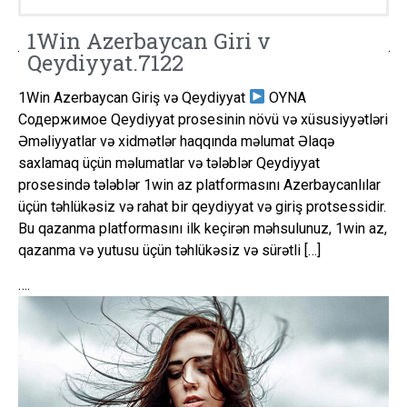
1Win Azerbaycan Giri v
Qeydiyyat.7122
1Win Azerbaycan Giriş və Qeydiyyat
OYNA
Содержимое Qeydiyyat prosesinin növü və xüsusiyyətləri
Əməliyyatlar və xidmətlər haqqında məlumat Əlaqə
saxlamaq üçün məlumatlar və tələblər Qeydiyyat
prosesində tələblər 1win az platformasını Azerbaycanlılar
üçün təhlükəsiz və rahat bir qeydiyyat və giriş protsessidir.
Bu qazanma platformasını ilk keçirən məhsulunuz, 1win az,
qazanma və yutusu üçün təhlükəsiz və sürətli […]
….