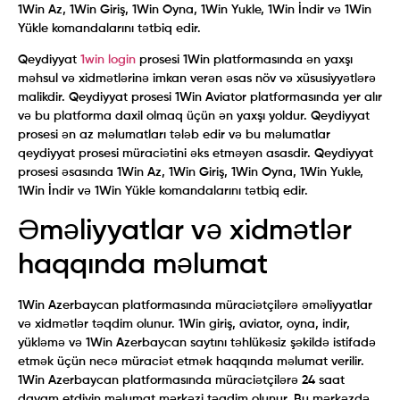
1Win Az, 1Win Giriş, 1Win Oyna, 1Win Yukle, 1Win İndir və 1Win
Yükle komandalarını tətbiq edir.
Qeydiyyat
1win login
prosesi 1Win platformasında ən yaxşı
məhsul və xidmətlərinə imkan verən əsas növ və xüsusiyyətlərə
malikdir. Qeydiyyat prosesi 1Win Aviator platformasında yer alır
və bu platforma daxil olmaq üçün ən yaxşı yoldur. Qeydiyyat
prosesi ən az məlumatları tələb edir və bu məlumatlar
qeydiyyat prosesi müraciətini əks etməyən asasdir. Qeydiyyat
prosesi əsasında 1Win Az, 1Win Giriş, 1Win Oyna, 1Win Yukle,
1Win İndir və 1Win Yükle komandalarını tətbiq edir.
Əməliyyatlar və xidmətlər
haqqında məlumat
1Win Azerbaycan platformasında müraciətçilərə əməliyyatlar
və xidmətlər təqdim olunur. 1Win giriş, aviator, oyna, indir,
yükləmə və 1Win Azerbaycan saytını təhlükəsiz şəkildə istifadə
etmək üçün necə müraciət etmək haqqında məlumat verilir.
1Win Azerbaycan platformasında müraciətçilərə 24 saat
davam etdiyin məlumat mərkəzi təqdim olunur. Bu mərkəzdə