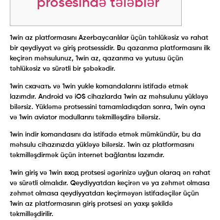
prosesində tələblər
1win az platformasını Azerbaycanlılar üçün təhlükəsiz və rahat
bir qeydiyyat və giriş protsessidir. Bu qazanma platformasını ilk
keçirən məhsulunuz, 1win az, qazanma və yutusu üçün
təhlükəsiz və sürətli bir şəbəkədir.
1win скачать və 1win yukle komandalarını istifadə etmək
lazımdır. Android və iOS cihazlarda 1win az məhsulunu yükləyə
bilərsiz. Yükləmə protsessini tamamladıqdan sonra, 1win oyna
və 1win aviator modullarını təkmilləşdirə bilərsiz.
1win indir komandasını da istifadə etmək mümkündür, bu da
məhsulu cihazınızda yükləyə bilərsiz. 1win az platformasını
təkmilləşdirmək üçün internet bağlantısı lazımdır.
1win giriş və 1win вход protsesi əgərinizə uyğun olaraq ən rahat
və sürətli olmalıdır. Qeydiyyatdan keçirən və ya zəhmət olmasa
zəhmət olmasa qeydiyyatdan keçirməyən istifadəçilər üçün
1win az platformasının giriş protsesi ən yaxşı şəkildə
təkmilləşdirilir.