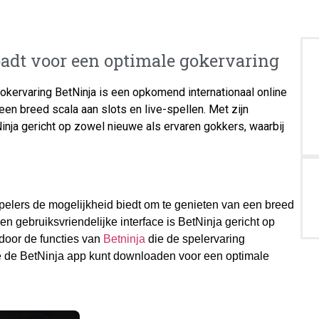
oadt voor een optimale gokervaring
okervaring BetNinja is een opkomend internationaal online
en breed scala aan slots en live-spellen. Met zijn
Ninja gericht op zowel nieuwe als ervaren gokkers, waarbij
pelers de mogelijkheid biedt om te genieten van een breed
 en gebruiksvriendelijke interface is BetNinja gericht op
 door de functies van
Betninja
die de spelervaring
 je de BetNinja app kunt downloaden voor een optimale