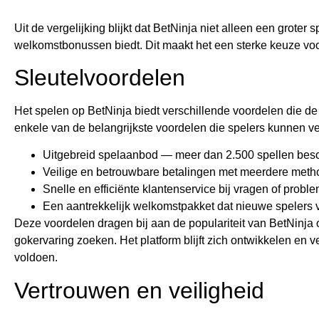
Uit de vergelijking blijkt dat BetNinja niet alleen een groter
welkomstbonussen biedt. Dit maakt het een sterke keuze voor
Sleutelvoordelen
Het spelen op BetNinja biedt verschillende voordelen die de
enkele van de belangrijkste voordelen die spelers kunnen v
Uitgebreid spelaanbod — meer dan 2.500 spellen besc
Veilige en betrouwbare betalingen met meerdere meth
Snelle en efficiënte klantenservice bij vragen of probl
Een aantrekkelijk welkomstpakket dat nieuwe spelers 
Deze voordelen dragen bij aan de populariteit van BetNinja
gokervaring zoeken. Het platform blijft zich ontwikkelen en
voldoen.
Vertrouwen en veiligheid