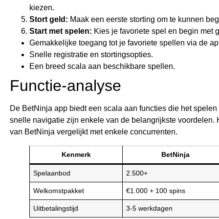
kiezen.
Stort geld:
Maak een eerste storting om te kunnen beg
Start met spelen:
Kies je favoriete spel en begin met 
Gemakkelijke toegang tot je favoriete spellen via de ap
Snelle registratie en stortingsopties.
Een breed scala aan beschikbare spellen.
Functie-analyse
De BetNinja app biedt een scala aan functies die het spele
snelle navigatie zijn enkele van de belangrijkste voordelen
van BetNinja vergelijkt met enkele concurrenten.
Kenmerk
BetNinja
Spelaanbod
2.500+
Welkomstpakket
€1.000 + 100 spins
Uitbetalingstijd
3-5 werkdagen