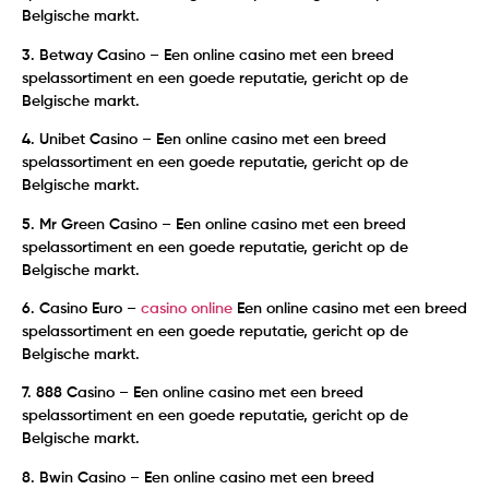
Belgische markt.
3. Betway Casino – Een online casino met een breed
spelassortiment en een goede reputatie, gericht op de
Belgische markt.
4. Unibet Casino – Een online casino met een breed
spelassortiment en een goede reputatie, gericht op de
Belgische markt.
5. Mr Green Casino – Een online casino met een breed
spelassortiment en een goede reputatie, gericht op de
Belgische markt.
6. Casino Euro –
casino online
Een online casino met een breed
spelassortiment en een goede reputatie, gericht op de
Belgische markt.
7. 888 Casino – Een online casino met een breed
spelassortiment en een goede reputatie, gericht op de
Belgische markt.
8. Bwin Casino – Een online casino met een breed