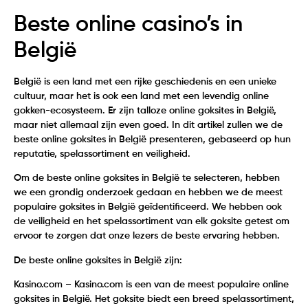
Beste online casino’s in
België
België is een land met een rijke geschiedenis en een unieke
cultuur, maar het is ook een land met een levendig online
gokken-ecosysteem. Er zijn talloze online goksites in België,
maar niet allemaal zijn even goed. In dit artikel zullen we de
beste online goksites in België presenteren, gebaseerd op hun
reputatie, spelassortiment en veiligheid.
Om de beste online goksites in België te selecteren, hebben
we een grondig onderzoek gedaan en hebben we de meest
populaire goksites in België geïdentificeerd. We hebben ook
de veiligheid en het spelassortiment van elk goksite getest om
ervoor te zorgen dat onze lezers de beste ervaring hebben.
De beste online goksites in België zijn:
Kasino.com – Kasino.com is een van de meest populaire online
goksites in België. Het goksite biedt een breed spelassortiment,