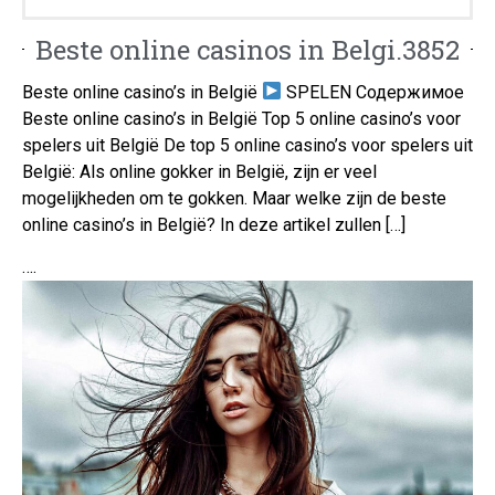
Beste online casinos in Belgi.3852
Beste online casino’s in België
SPELEN Содержимое
Beste online casino’s in België Top 5 online casino’s voor
spelers uit België De top 5 online casino’s voor spelers uit
België: Als online gokker in België, zijn er veel
mogelijkheden om te gokken. Maar welke zijn de beste
online casino’s in België? In deze artikel zullen […]
….