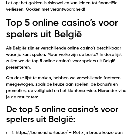
Let op: het gokken is risicovol en kan leiden tot financiële
verliezen. Gokken met verantwoordheid!
Top 5 online casino’s voor
spelers uit België
Als Belgiër zijn er verschillende online casino’s beschikbaar
waar je kunt spelen. Maar welke zijn de beste? In deze lijst
zullen we de top 5 online casino’s voor spelers uit België
presenteren.
Om deze lijst te maken, hebben we verschillende factoren
meegewogen, zoals de keuze aan spellen, de bonus’s en
promoties, de veiligheid en het klantenservice. Hieronder vind
je de resultaten:
De top 5 online casino’s voor
spelers uit België:
1. https://bomencharter.be/ – Met zijn brede keuze aan